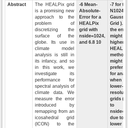
Abstract
The HEALPix grid
-6 Mean-
-7 for th
is a promising new
Absolute-
N1024
approach to the
Error for a
Gaussia
problem of
HEALPix
Grid ). W
discretizing the
grid with
the erro
surface of the
nside=1024,
might b
globe. Its use in
and 6.8 10
higher, 
climate model
HEALPi
analysis is still in
method
its infancy, and so
might sti
in this work, we
preferab
investigate its
for anal
performance for
when us
spectral analysis of
lower-
climate data. We
resoluti
measure the error
grids (
introduced by
to
remapping from an
nside=1
icosahedral grid
due to 
(ICON) to the
lower