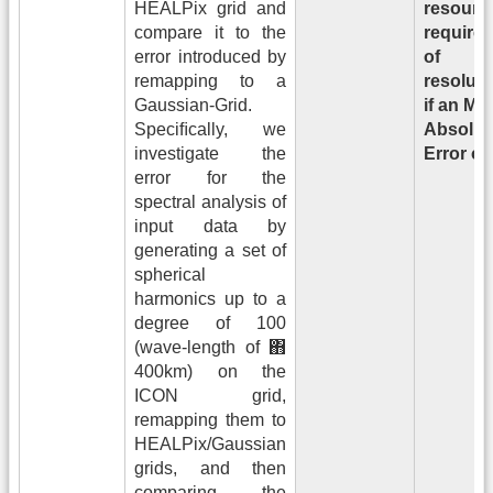
HEALPix grid and
resourc
compare it to the
require
error introduced by
of
remapping to a
resoluti
Gaussian-Grid.
if an Me
Speciﬁcally, we
Absolut
investigate the
Error of
error for the
spectral analysis of
input data by
generating a set of
spherical
harmonics up to a
degree of 100
(wave-length of ΋
400km) on the
ICON grid,
remapping them to
HEALPix/Gaussian
grids, and then
comparing the