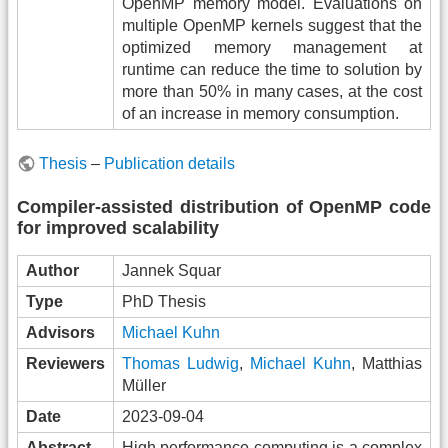
OpenMP memory model. Evaluations on
multiple OpenMP kernels suggest that the
optimized memory management at
runtime can reduce the time to solution by
more than 50% in many cases, at the cost
of an increase in memory consumption.
Thesis
–
Publication details
Compiler-assisted distribution of OpenMP code
for improved scalability
Author
Jannek Squar
Type
PhD Thesis
Advisors
Michael Kuhn
Reviewers
Thomas Ludwig
,
Michael Kuhn
, Matthias
Müller
Date
2023-09-04
Abstract
High performance computing is a complex