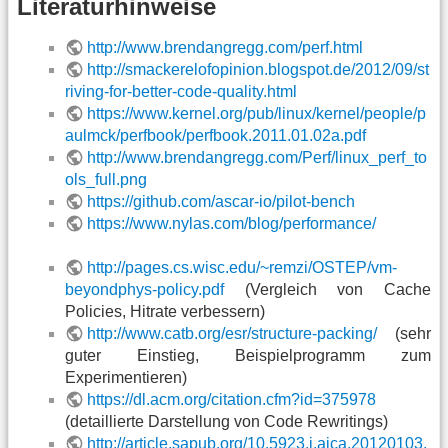
Literaturhinweise
http://www.brendangregg.com/perf.html
http://smackerelofopinion.blogspot.de/2012/09/st
riving-for-better-code-quality.html
https://www.kernel.org/pub/linux/kernel/people/p
aulmck/perfbook/perfbook.2011.01.02a.pdf
http://www.brendangregg.com/Perf/linux_perf_to
ols_full.png
https://github.com/ascar-io/pilot-bench
https://www.nylas.com/blog/performance/
http://pages.cs.wisc.edu/~remzi/OSTEP/vm-
beyondphys-policy.pdf
(Vergleich von Cache
Policies, Hitrate verbessern)
http://www.catb.org/esr/structure-packing/
(sehr
guter Einstieg, Beispielprogramm zum
Experimentieren)
https://dl.acm.org/citation.cfm?id=375978
(detaillierte Darstellung von Code Rewritings)
http://article.sapub.org/10.5923.j.ajca.20120103.