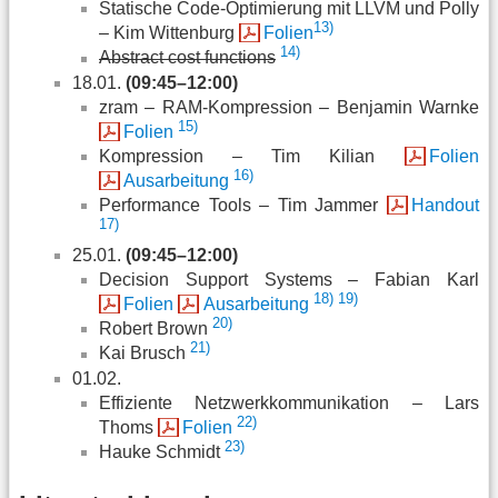
Statische Code-Optimierung mit LLVM und Polly
13)
– Kim Wittenburg
Folien
14)
Abstract cost functions
18.01.
(09:45–12:00)
zram – RAM-Kompression – Benjamin Warnke
15)
Folien
Kompression – Tim Kilian
Folien
16)
Ausarbeitung
Performance Tools – Tim Jammer
Handout
17)
25.01.
(09:45–12:00)
Decision Support Systems – Fabian Karl
18)
19)
Folien
Ausarbeitung
20)
Robert Brown
21)
Kai Brusch
01.02.
Effiziente Netzwerkkommunikation – Lars
22)
Thoms
Folien
23)
Hauke Schmidt