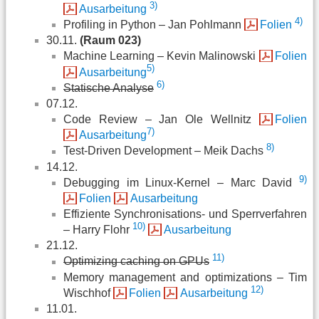
3)
Ausarbeitung
4)
Profiling in Python – Jan Pohlmann
Folien
30.11.
(Raum 023)
Machine Learning – Kevin Malinowski
Folien
5)
Ausarbeitung
6)
Statische Analyse
07.12.
Code Review – Jan Ole Wellnitz
Folien
7)
Ausarbeitung
8)
Test-Driven Development – Meik Dachs
14.12.
9)
Debugging im Linux-Kernel – Marc David
Folien
Ausarbeitung
Effiziente Synchronisations- und Sperrverfahren
10)
– Harry Flohr
Ausarbeitung
21.12.
11)
Optimizing caching on GPUs
Memory management and optimizations – Tim
12)
Wischhof
Folien
Ausarbeitung
11.01.