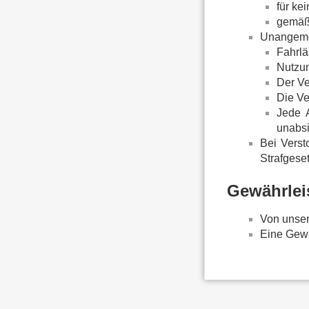
für ke
gemäß 
Unangeme
Fahrlä
Nutzun
Der Ve
Die Ve
Jede 
unabsi
Bei Verst
Strafgeset
Gewährlei
Von unser
Eine Gewä