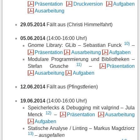
Präsentation
Druckversion
Aufgaben
Ausarbeitung
29.05.2014
Fällt aus (Christi Himmelfahrt)
05.06.2014
(14:00-16:00 Uhr!)
10)
Gnome Library: GLib – Sebastian Funck
–
Präsentation
Ausarbeitung
Aufgaben
Modulare Programmierung und Bibliotheken –
11)
Stefan Grusche
–
Präsentation
Ausarbeitung
Aufgaben
12.06.2014
Fällt aus (Pfingstferien)
19.06.2014
(14:00-16:00 Uhr!)
Speicherlecks & Debugging mit valgrind – Jula
12)
Menck
–
Präsentation
Ausarbeitung
Aufgaben
Statische Analyse / Linting – Markus Magdziorz
13)
–
ausgefallen