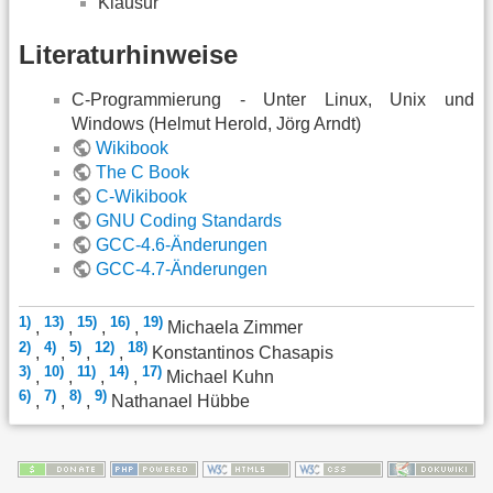
Klausur
Literaturhinweise
C-Programmierung - Unter Linux, Unix und
Windows (Helmut Herold, Jörg Arndt)
Wikibook
The C Book
C-Wikibook
GNU Coding Standards
GCC-4.6-Änderungen
GCC-4.7-Änderungen
1)
13)
15)
16)
19)
,
,
,
,
Michaela Zimmer
2)
4)
5)
12)
18)
,
,
,
,
Konstantinos Chasapis
3)
10)
11)
14)
17)
,
,
,
,
Michael Kuhn
6)
7)
8)
9)
,
,
,
Nathanael Hübbe