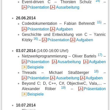
14)
Event-driven C – Thorsten Schulz
–
Präsentation
Ausarbeitung
26.06.2014
15)
Codedokumentation – Fabian Behrendt
–
Präsentation
Aufgaben
Geschichte und Entwicklung von C – Yannic
16)
Kitzky
–
Präsentation
Aufgaben
03.07.2014
(14:00-16:00 Uhr!)
17)
Netzwerkprogrammierung – Oliver Bartels
–
Präsentation
Ausarbeitung
Aufgaben
Beispiele
18)
Threads – Michael Straßberger
–
Präsentation
Ausarbeitung
Aufgaben
Beyond C: D, C++, C#, ObjectiveC, Vala,… –
19)
Alexander Röber
–
Präsentation
Beispiele
10.07.2014