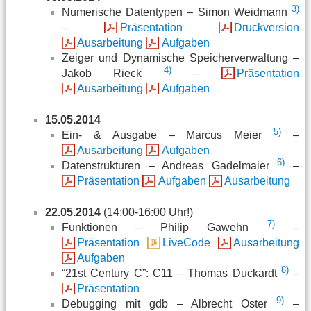
3)
Numerische Datentypen – Simon Weidmann
–
Präsentation
Druckversion
Ausarbeitung
Aufgaben
Zeiger und Dynamische Speicherverwaltung –
4)
Jakob Rieck
–
Präsentation
Ausarbeitung
Aufgaben
15.05.2014
5)
Ein- & Ausgabe – Marcus Meier
–
Ausarbeitung
Aufgaben
6)
Datenstrukturen – Andreas Gadelmaier
–
Präsentation
Aufgaben
Ausarbeitung
22.05.2014
(14:00-16:00 Uhr!)
7)
Funktionen – Philip Gawehn
–
Präsentation
LiveCode
Ausarbeitung
Aufgaben
8)
“21st Century C”: C11 – Thomas Duckardt
–
Präsentation
9)
Debugging mit gdb – Albrecht Oster
–