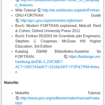
e_features
Wiki-Tutorial
http://de.wikibooks.org/wiki/Fortran
GNU-FORTRAN Guide
http://gcc.gnu.org/onlinedocs/gfortran/
Buch: Modern FORTRAN explained; Metcalf, Reid
& Cohen, Oxford University Press 2011
Buch: Fortran 95/2003 for Scientists adn Engineers,
Stephen J. Chapman, McGraw Hill Higher
Education, 3rd Edition
Katalog ZMAW Bibliotheks-Ausleihe für
FORTRAN:
https://kataloge.uni-
hamburg.de/DB=1.20/CMD?
ACT=SRCHA&IKT=1016&SRT=YOP&TRM=fortra
n
Makefile
Makefile Tutorial:
http://www.gnu.org/software/make/manual/make.
html