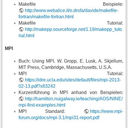
Makefile Beispiele:
http://www.webalice.it/o.drofa/davide/makefile-
fortran/makefile-fortran.html
Makefile Tutorial:
http://makepp.sourceforge.net/1.19/makepp_tuto
rial.html
MPI
Buch: Using MPI, W. Gropp, E. Lusk, A. Skjellum,
MIT Press, Cambridge, Massachusetts, U.S.A.
MPI Tutorial:
https://idre.ucla.edu/sites/default/files/mpi-2013-
02-13.pdf?x83242
Kurzeinführung in MPI anhand von Beispielen:
http://hamilton.nuigalway.ie/teaching/AOS/NINE/
mpi-first-examples.html
MPI Standard:
https://www.mpi-
forum.org/docs/mpi-3.1/mpi31-report.pdf