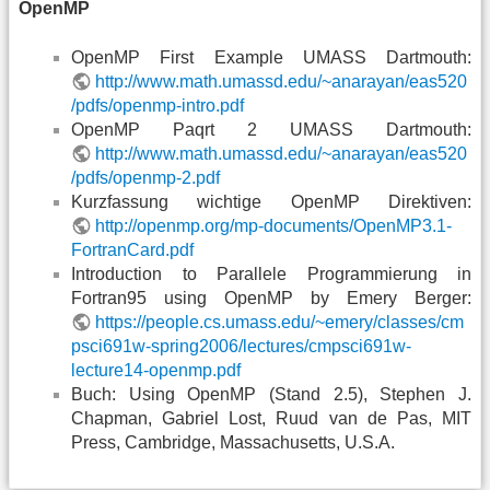
OpenMP
OpenMP First Example UMASS Dartmouth:
http://www.math.umassd.edu/~anarayan/eas520
/pdfs/openmp-intro.pdf
OpenMP Paqrt 2 UMASS Dartmouth:
http://www.math.umassd.edu/~anarayan/eas520
/pdfs/openmp-2.pdf
Kurzfassung wichtige OpenMP Direktiven:
http://openmp.org/mp-documents/OpenMP3.1-
FortranCard.pdf
Introduction to Parallele Programmierung in
Fortran95 using OpenMP by Emery Berger:
https://people.cs.umass.edu/~emery/classes/cm
psci691w-spring2006/lectures/cmpsci691w-
lecture14-openmp.pdf
Buch: Using OpenMP (Stand 2.5), Stephen J.
Chapman, Gabriel Lost, Ruud van de Pas, MIT
Press, Cambridge, Massachusetts, U.S.A.