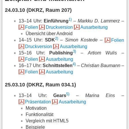
24.03.10 (DKRZ, Raum 207)
1)
13–14 Uhr:
Einführung
–
Markku D. Lammerz
–
Folien
Druckversion
Ausarbeitung
Übersicht über Android
2)
14–15 Uhr:
SDK
–
Simon Kostede
–
Folien
Druckversion
Ausarbeitung
3)
15–16 Uhr:
Publishing
–
Artiom Wulis
–
Folien
Ausarbeitung
4)
16–17 Uhr:
Schnittstellen
–
Christian Baumann
–
Folien
Ausarbeitung
25.03.10 (DKRZ, Raum 034.1)
5)
13–14 Uhr:
Gears
–
Marina Eins
–
Präsentation
Ausarbeitung
Motivation
Funktionalität
Vergleich mit HTML5
Beispiele