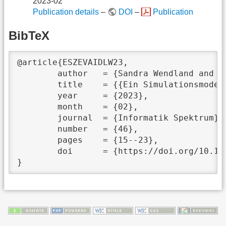
2023-02
Publication details
–
DOI
–
Publication
BibTeX
@article{ESZEVAIDLW23,

	author	 = {Sandra Wendland and Benno Hankers and Michael Bock and Jürgen Böhner and Jannek Squar and David Lembrich and Olaf Conrad},

	title	 = {{Ein Simulationsmodell zur Erfassung von Abflussrisiken in der Landwirtschaft}},

	year	 = {2023},

	month	 = {02},

	journal	 = {Informatik Spektrum},

	number	 = {46},

	pages	 = {15--23},

	doi	 = {https://doi.org/10.1007/s00287-023-01522-2},
