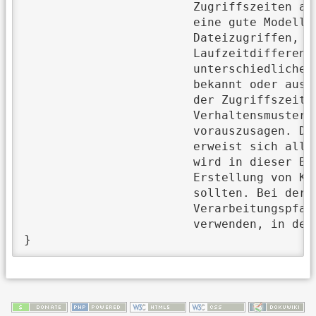
			Zugriffszeiten als lineare Modelle. Es stellt sich heraus, dass der entscheidende Faktor für

			eine gute Modellierung des Ein-/Ausgabe-Systems darin liegt, zwischen gleichartigen

			Dateizugriffen, die allerdings zu verschiedenen Zugriffszeiten führen, zu unterscheiden. Die

			Laufzeitdifferenzen zwischen Dateizugriffen mit gleichen Aufrufparametern können durch die

			unterschiedliche Verarbeitung im System erklärt werden. Da diese Verarbeitungspfade nicht

			bekannt oder aus direkt messbaren Attributen ableitbar sind, zeigt sich, dass die Vorhersage

			der Zugriffszeiten eine nicht triviale Aufgabe ist. Ein Ansatz besteht darin, periodische

			Verhaltensmuster des Systems auszunutzen, um den Verarbeitungspfad eines Zugriffs

			vorauszusagen. Dieses periodische Verhalten gezielt für genauere Vorhersagen zu verwenden,

			erweist sich allerdings als schwierig. Um eine Näherung der Verarbeitungspfade zu bestimmen,

			wird in dieser Bachelorarbeit ein Verfahren eingeführt, bei dem die Residuen eines Modells zur

			Erstellung von Klassen genutzt werden, welche wiederum mit den Verarbeitungspfaden korrelieren

			sollten. Bei der Analyse dieser Klassen können Hinweise auf ihren Zusammenhang mit den

			Verarbeitungspfaden gefunden werden. So sind Modellierungen, die diese Klassenzuordnungen

			verwenden, in der Lage, wesentlich genauere Vorhersagen zu machen als andere Modelle.},
