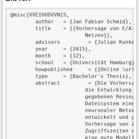
@misc{VVEIHUDVVN15,

	author	 = {Jan Fabian Schmid},

	title	 = {{Vorhersage von E/A-Leistung im Hochleistungsrechnen unter der Verwendung von neuronalen

			Netzen}},

	advisors	 = {Julian Kunkel},

	year	 = {2015},

	month	 = {12},

	school	 = {Universität Hamburg},

	howpublished	 = {{Online \url{https://wr.informatik.uni-hamburg.de/_media/research:theses:jan_fabian_schmid_vorhersage_von_e_a_leistung_im_hochleistungsrechnen_unter_der_verwendung_von_neuronalen_netzen.pdf}}},

	type	 = {Bachelor's Thesis},

	abstract	 = {Die Vorhersage der Laufzeit von Dateizugriffen im Hochleistungsrechner ist wichtig für

			die Entwicklung von Analysewerkzeugen, die Wissenschaftler bei der effizienten Nutzung der

			gegebenen Ressourcen unterstützen können. In dieser Bachelorarbeit wird das parallele

			Dateisystem eines Hochleistungsrechners analysiert und unter dem Einsatz künstlicher

			neuronaler Netze werden verschiedene Ansätze zur Modellierung der Ein-/Ausgabe-Leistung

			entwickelt und getestet. Dabei erreichen die entwickelten künstlichen neuronalen Netze bei der

			Vorhersage von Zugriffszeiten geringere Modellabweichungen gegenüber den tatsächlichen

			Zugriffszeiten als lineare Modelle. Es stellt sich heraus, dass der entscheidende Faktor für

			eine gute Modellierung des Ein-/Ausgabe-Systems darin liegt, zwischen gleichartigen
