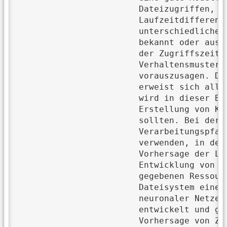
			Dateizugriffen, die allerdings zu verschiedenen Zugriffszeiten führen, zu unterscheiden. Die

			Laufzeitdifferenzen zwischen Dateizugriffen mit gleichen Aufrufparametern können durch die

			unterschiedliche Verarbeitung im System erklärt werden. Da diese Verarbeitungspfade nicht

			bekannt oder aus direkt messbaren Attributen ableitbar sind, zeigt sich, dass die Vorhersage

			der Zugriffszeiten eine nicht triviale Aufgabe ist. Ein Ansatz besteht darin, periodische

			Verhaltensmuster des Systems auszunutzen, um den Verarbeitungspfad eines Zugriffs

			vorauszusagen. Dieses periodische Verhalten gezielt für genauere Vorhersagen zu verwenden,

			erweist sich allerdings als schwierig. Um eine Näherung der Verarbeitungspfade zu bestimmen,

			wird in dieser Bachelorarbeit ein Verfahren eingeführt, bei dem die Residuen eines Modells zur

			Erstellung von Klassen genutzt werden, welche wiederum mit den Verarbeitungspfaden korrelieren

			sollten. Bei der Analyse dieser Klassen können Hinweise auf ihren Zusammenhang mit den

			Verarbeitungspfaden gefunden werden. So sind Modellierungen, die diese Klassenzuordnungen

			verwenden, in der Lage, wesentlich genauere Vorhersagen zu machen als andere Modelle. Die

			Vorhersage der Laufzeit von Dateizugriffen im Hochleistungsrechner ist wichtig für die

			Entwicklung von Analysewerkzeugen, die Wissenschaftler bei der effizienten Nutzung der

			gegebenen Ressourcen unterstützen können. In dieser Bachelorarbeit wird das parallele

			Dateisystem eines Hochleistungsrechners analysiert und unter dem Einsatz künstlicher

			neuronaler Netze werden verschiedene Ansätze zur Modellierung der Ein-/Ausgabe-Leistung

			entwickelt und getestet. Dabei erreichen die entwickelten künstlichen neuronalen Netze bei der

			Vorhersage von Zugriffszeiten geringere Modellabweichungen gegenüber den tatsächlichen
